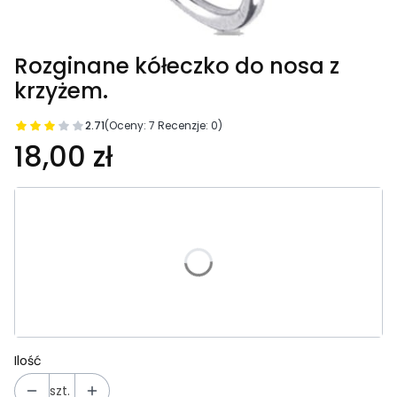
Rozginane kółeczko do nosa z
krzyżem.
2.71
(Oceny: 7 Recenzje: 0)
18,00 zł
Wybierz wariant produktu:
Poszczególne warianty mogą różnić się ceną
*
Wybierz rozmiar:
Wybierz
Ilość
szt.