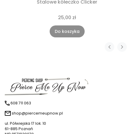
Stalowe kółeczko Clicker
25,00 zł
Do koszyka
608 711 063
shop@piercemeupnow.pl
ul. Półwiejska 17 lok. 10
61-885 Poznań