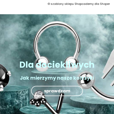
©
szablony sklepu
Shopcademy dla
Shoper
Dla dociekliwych
Jak mierzymy nasze kolczyki
sprawdzam