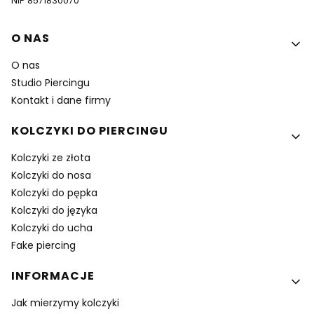
NIP 8571830070
Linki w stopce
O NAS
O nas
Studio Piercingu
Kontakt i dane firmy
KOLCZYKI DO PIERCINGU
Kolczyki ze złota
Kolczyki do nosa
Kolczyki do pępka
Kolczyki do języka
Kolczyki do ucha
Fake piercing
INFORMACJE
Jak mierzymy kolczyki