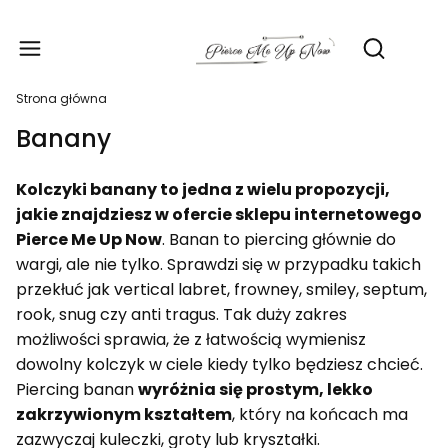
Produ
Otwórz wy
Strona główna
Banany
Kolczyki banany to jedna z wielu propozycji,
jakie znajdziesz w ofercie sklepu internetowego
Pierce Me Up Now
. Banan to piercing głównie do
wargi, ale nie tylko. Sprawdzi się w przypadku takich
przekłuć jak vertical labret, frowney, smiley, septum,
rook, snug czy anti tragus. Tak duży zakres
możliwości sprawia, że z łatwością wymienisz
dowolny kolczyk w ciele kiedy tylko będziesz chcieć.
Piercing banan
wyróżnia się prostym, lekko
zakrzywionym kształtem
, który na końcach ma
zazwyczaj kuleczki, groty lub kryształki.