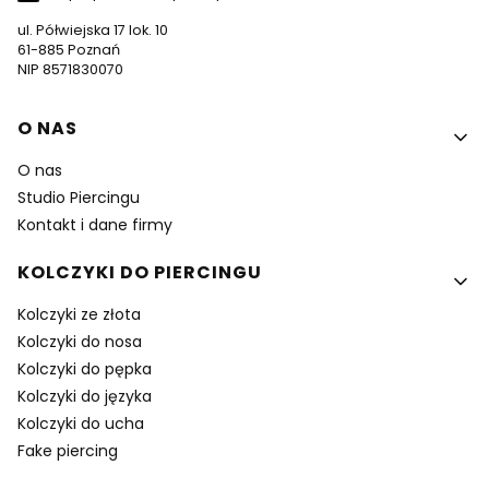
ul. Półwiejska 17 lok. 10
61-885 Poznań
NIP 8571830070
Linki w stopce
O NAS
O nas
Studio Piercingu
Kontakt i dane firmy
KOLCZYKI DO PIERCINGU
Kolczyki ze złota
Kolczyki do nosa
Kolczyki do pępka
Kolczyki do języka
Kolczyki do ucha
Fake piercing