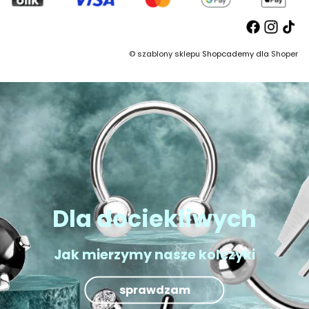
©
szablony sklepu
Shopcademy dla
Shoper
Dla dociekliwych
Jak mierzymy nasze kolczyki
sprawdzam