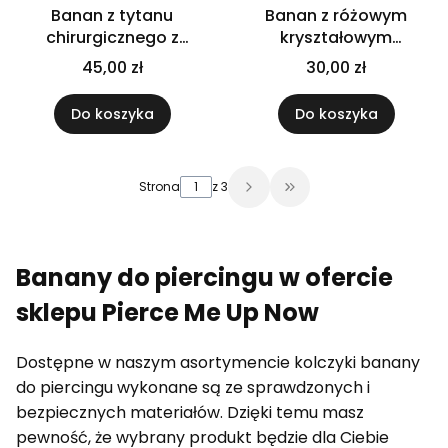
Banan z tytanu
Banan z różowym
chirurgicznego z
kryształowym
białymi cyrkoniami
motylkiem
45,00 zł
30,00 zł
Do koszyka
Do koszyka
Strona
z 3
Przejdź do ostatniej 
Banany do piercingu w ofercie
sklepu Pierce Me Up Now
Dostępne w naszym asortymencie kolczyki banany
do piercingu wykonane są ze sprawdzonych i
bezpiecznych materiałów. Dzięki temu masz
pewność, że wybrany produkt będzie dla Ciebie