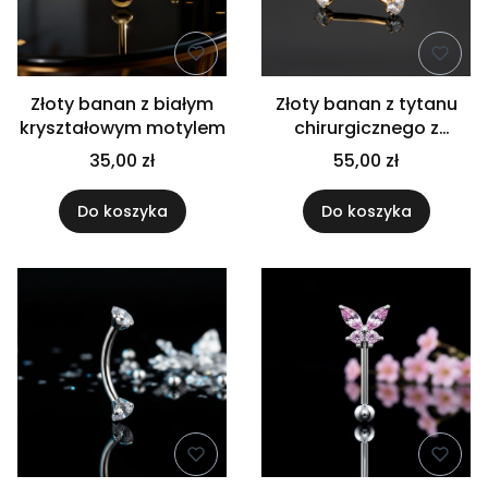
Złoty banan z białym
Złoty banan z tytanu
kryształowym motylem
chirurgicznego z
białymi cyrkoniami
35,00 zł
55,00 zł
Do koszyka
Do koszyka