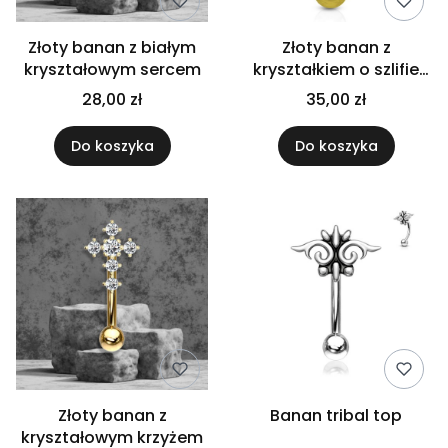
Złoty banan z białym
Złoty banan z
kryształowym sercem
kryształkiem o szlifie
markizy
28,00 zł
35,00 zł
Do koszyka
Do koszyka
Złoty banan z
Banan tribal top
kryształowym krzyżem