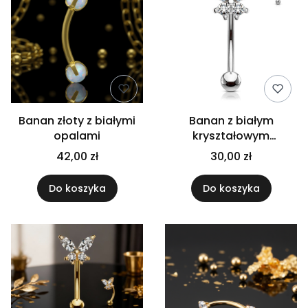
Banan złoty z białymi
Banan z białym
opalami
kryształowym
motylkiem
42,00 zł
30,00 zł
Do koszyka
Do koszyka