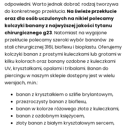
odpowiedni. Warto jednak dobrać rodzaj tworzywa
do konkretnego przekłucia.
Na świeże przekłucie
oraz dla osób uczulonych na nikiel polecamy
kolczyki banany z najwyższej jakości tytanu
chirurgicznego g23
. Natomiast na wygojone
przekłucie polecamy szeroki wybór bananów ze
stali chirurgicznej 316l, bioflexu i bioplastu. Oferujemy
kolczyki banan z prostymi kuleczkami lub grotami w
kilku kolorach oraz banany ozdobne z kuleczkami
UV, kryształkami, opalami i tribalami. Banan do
piercingu w naszym sklepie dostępny jest w wielu
wersjach, m.in.:
banan z kryształkiem o szlifie brylantowym,
przezroczysty banan z bioflexu,
banan w kolorze różowego złota z kuleczkami,
banan z ozdobnym księżycem,
złoty banan z białym kryształowym sercem,