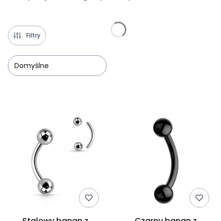
Filtry
Domyślne
Lista produktów
Stalowy banan z
Czarny banan z