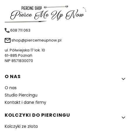
608 711 063
shop@piercemeupnow.pl
ul. Półwiejska 17 lok. 10
61-885 Poznań
NIP 8571830070
Linki w stopce
O NAS
O nas
Studio Piercingu
Kontakt i dane firmy
KOLCZYKI DO PIERCINGU
Kolczyki ze złota