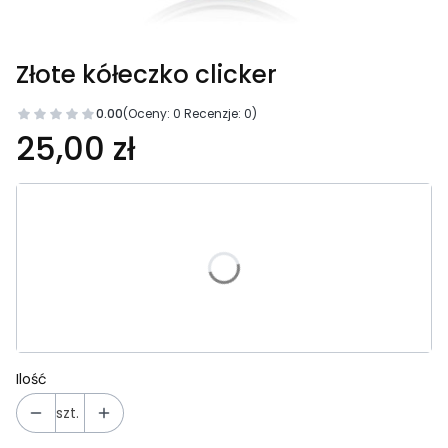
Złote kółeczko clicker
0.00
(Oceny: 0 Recenzje: 0)
25,00 zł
Wybierz wariant produktu:
Poszczególne warianty mogą różnić się ceną
*
Wybierz rozmiar:
Wybierz
Ilość
szt.