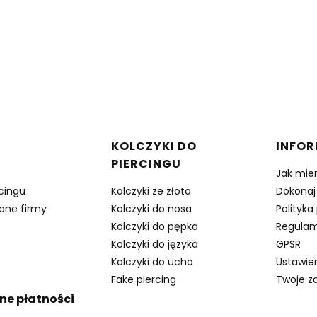
w stopce
KOLCZYKI DO
INFO
PIERCINGU
Jak mie
rcingu
Kolczyki ze złota
Dokonaj
dane firmy
Kolczyki do nosa
Polityka
Kolczyki do pępka
Regulam
Kolczyki do języka
GPSR
Kolczyki do ucha
Ustawie
Fake piercing
Twoje z
ne płatności