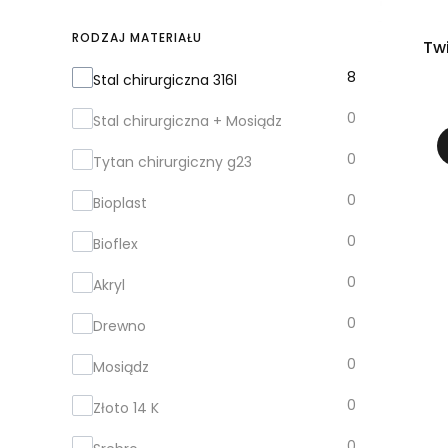
RODZAJ MATERIAŁU
Tw
Rodzaj Materiału
8
Stal chirurgiczna 316l
0
Stal chirurgiczna + Mosiądz
0
Tytan chirurgiczny g23
0
Bioplast
0
Bioflex
0
Akryl
0
Drewno
0
Mosiądz
0
Złoto 14 K
0