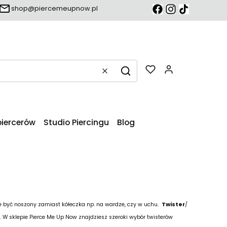
shop@piercemeupnow.pl
Produkty w k
Wyczyść
Szukaj
piercerów
Studio Piercingu
Blog
oże być noszony zamiast kółeczka np. na wardze, czy w uchu.
Twister
/
t. W sklepie Pierce Me Up Now znajdziesz szeroki wybór twisterów