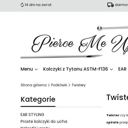
14 dni na zwrot
darmow
Menu
Kolczyki z Tytanu ASTM-F136
EAR
Strona główna
Podkówki
Twistery
Twist
Kategorie
EAR STYLING
Twister
czy t
Proste kolczyki do ucha
spirala
przepi