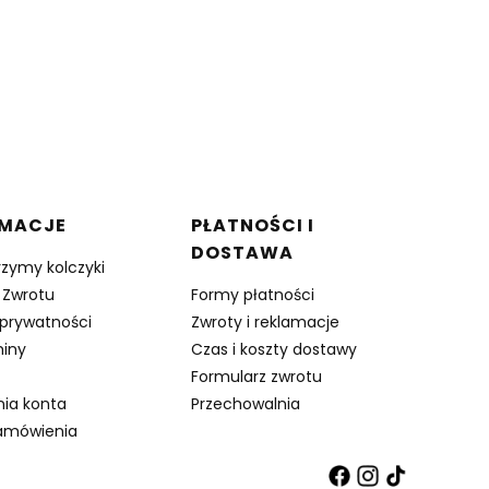
RMACJE
PŁATNOŚCI I
DOSTAWA
rzymy kolczyki
 Zwrotu
Formy płatności
 prywatności
Zwroty i reklamacje
iny
Czas i koszty dostawy
Formularz zwrotu
nia konta
Przechowalnia
amówienia