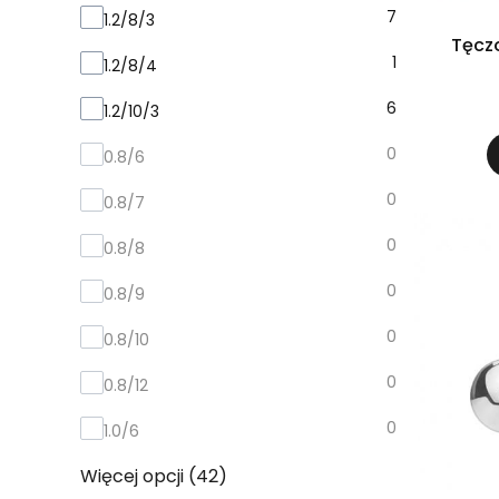
Wybierz rozmiar:
7
1.2/8/3
1
1.2/8/4
6
1.2/10/3
0
0.8/6
0
0.8/7
0
0.8/8
0
0.8/9
0
0.8/10
0
0.8/12
0
1.0/6
Więcej opcji (42)