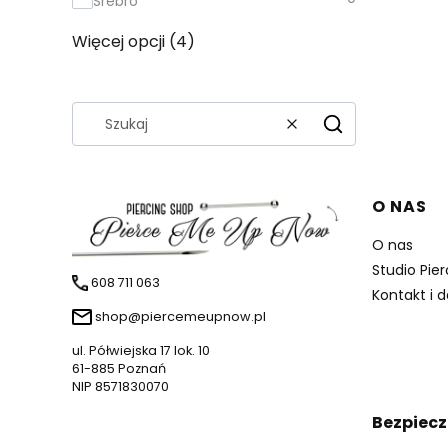
Srebro
Więcej opcji (4)
Wyczyść
Szukaj
Linki 
O NAS
O nas
Studio Pie
608 711 063
Kontakt i 
shop@piercemeupnow.pl
ul. Półwiejska 17 lok. 10
61-885 Poznań
NIP 8571830070
Bezpiecz