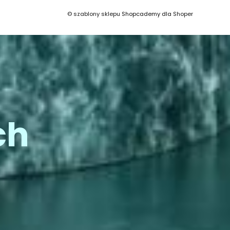
©
szablony sklepu
Shopcademy dla
Shoper
ch