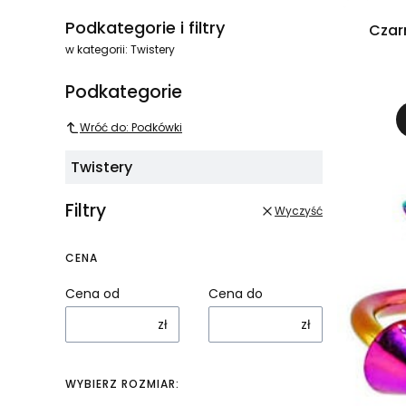
Koniec menu
Podkategorie i filtry
Czar
w kategorii: Twistery
Podkategorie
Wróć do: Podkówki
Twistery
Filtry
Wyczyść
CENA
Cena od
Cena do
zł
zł
WYBIERZ ROZMIAR: