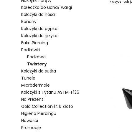
Nakrętki i pręty
klasycznych ja
Kółeczka do ucha/ wargi
Kolczyki do nosa
Banany
Kolczyki do pępka
Kolczyki do języka
Lista 
Fake Piercing
Podkówki
Podkówki
Twistery
Kolczyki do sutka
Tunele
Microdermale
Kolczyki z Tytanu ASTM-F136
Na Prezent
Gold Collection 14 k Złoto
Higiena Piercingu
Nowości
Promocje