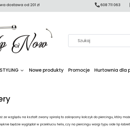
a dostawa od 201 zł
608 711 063
 STYLING
Nowe produkty
Promocje
Hurtownia dla 
ery
eż ze względu na kształt zwany spiralą to zakręcony kolczyk do piercingu, który m
ęknie będzie wyglądał w przekłuciu helix, czy na piercingu wargi typu side lip labre