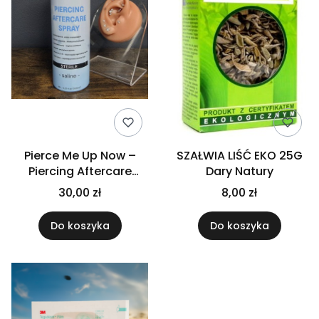
Pierce Me Up Now –
SZAŁWIA LIŚĆ EKO 25G
Piercing Aftercare
Dary Natury
Spray (150ml)
30,00 zł
8,00 zł
Do koszyka
Do koszyka