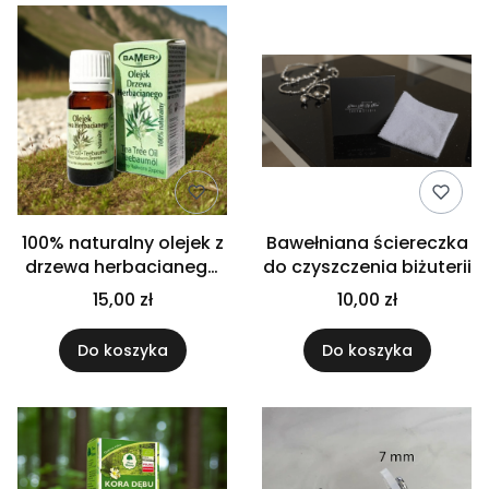
100% naturalny olejek z
Bawełniana ściereczka
drzewa herbacianego
do czyszczenia biżuterii
BAMER, 7 ml
15,00 zł
10,00 zł
Do koszyka
Do koszyka