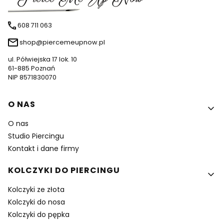
608 711 063
shop@piercemeupnow.pl
ul. Półwiejska 17 lok. 10
61-885 Poznań
NIP 8571830070
Linki w stopce
O NAS
O nas
Studio Piercingu
Kontakt i dane firmy
KOLCZYKI DO PIERCINGU
Kolczyki ze złota
Kolczyki do nosa
Kolczyki do pępka