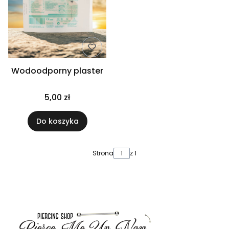
Wodoodporny plaster
5,00 zł
Do koszyka
Strona
z 1