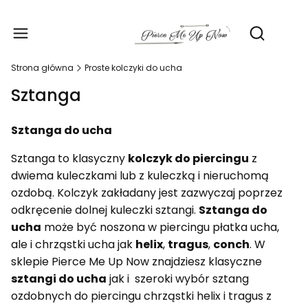
Produ
Otwórz wy
Strona główna
Proste kolczyki do ucha
Sztanga
Sztanga do ucha
Sztanga to klasyczny
kolczyk do piercingu
z
dwiema kuleczkami lub z kuleczką i nieruchomą
ozdobą. Kolczyk zakładany jest zazwyczaj poprzez
odkręcenie dolnej kuleczki sztangi.
Sztanga do
ucha
może być noszona w piercingu płatka ucha,
ale i chrząstki ucha jak
helix
,
tragus
,
conch
. W
sklepie Pierce Me Up Now znajdziesz klasyczne
sztangi do ucha
jak i szeroki wybór sztang
ozdobnych do piercingu chrząstki helix i tragus z