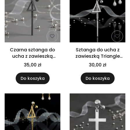
Czarna sztanga do
Sztanga do ucha z
ucha z zawieszką
zawieszką Triangle
Triangle Dangle
Dangle
35,00 zł
30,00 zł
Do koszyka
Do koszyka