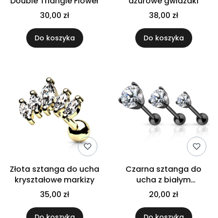
Double Triangle Flower
ażurowe gwiazdki
30,00 zł
38,00 zł
Do koszyka
Do koszyka
Złota sztanga do ucha
Czarna sztanga do
kryształowe markizy
ucha z białym
kryształem 3D
35,00 zł
20,00 zł
Do koszyka
Do koszyka