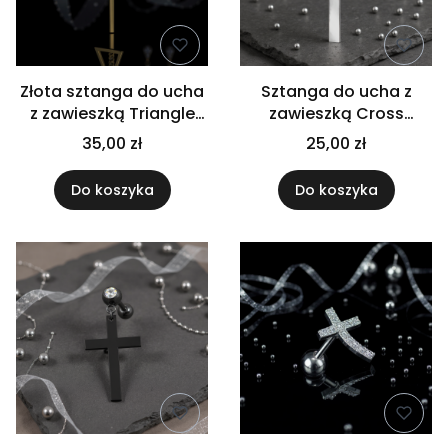
Złota sztanga do ucha
Sztanga do ucha z
z zawieszką Triangle
zawieszką Cross
Dangle
Dangle
35,00 zł
25,00 zł
Do koszyka
Do koszyka