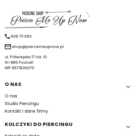
608 711 063
shop@piercemeupnow.pl
ul. Półwiejska 17 lok. 10
61-885 Poznań
NIP 8571830070
Linki w stopce
O NAS
O nas
Studio Piercingu
Kontakt i dane firmy
KOLCZYKI DO PIERCINGU