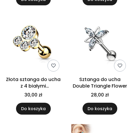
Złota sztanga do ucha
Sztanga do ucha
z 4 białymi
Double Triangle Flower
kryształkami
30,00 zł
28,00 zł
Do koszyka
Do koszyka