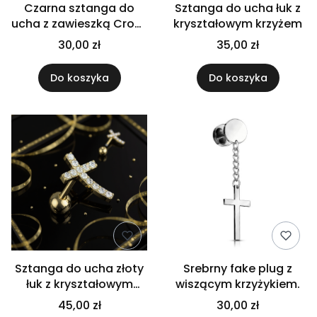
Czarna sztanga do
Sztanga do ucha łuk z
ucha z zawieszką Cross
kryształowym krzyżem
Dangle
30,00 zł
35,00 zł
Do koszyka
Do koszyka
Sztanga do ucha złoty
Srebrny fake plug z
łuk z kryształowym
wiszącym krzyżykiem.
krzyżem
45,00 zł
30,00 zł