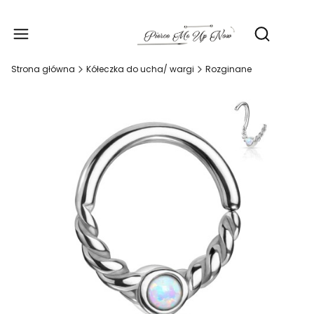
Produ
Otwórz wy
Strona główna
Kółeczka do ucha/ wargi
Rozginane