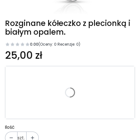
Rozginane kółeczko z plecionką i
białym opalem.
0.00
(Oceny: 0 Recenzje: 0)
25,00 zł
Wybierz wariant produktu:
Poszczególne warianty mogą różnić się ceną
*
Wybierz rozmiar:
Wybierz
Ilość
szt.