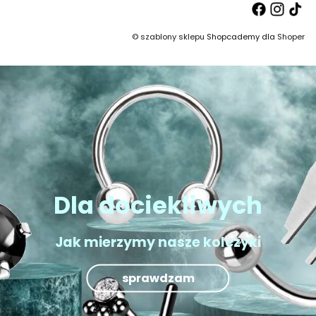
©
szablony sklepu
Shopcademy dla
Shoper
Dla dociekliwych
Jak mierzymy nasze kolczyki
sprawdzam