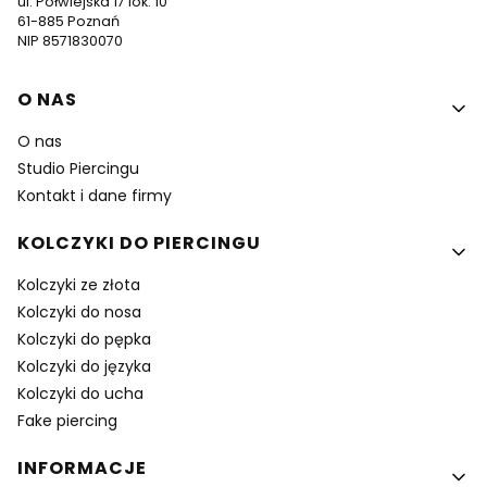
ul. Półwiejska 17 lok. 10
61-885 Poznań
NIP 8571830070
Linki w stopce
O NAS
O nas
Studio Piercingu
Kontakt i dane firmy
KOLCZYKI DO PIERCINGU
Kolczyki ze złota
Kolczyki do nosa
Kolczyki do pępka
Kolczyki do języka
Kolczyki do ucha
Fake piercing
INFORMACJE