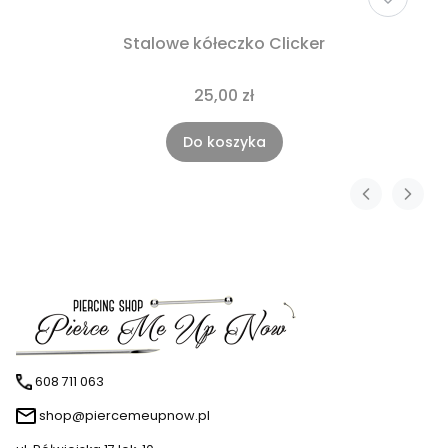
Stalowe kółeczko Clicker
25,00 zł
Do koszyka
608 711 063
shop@piercemeupnow.pl