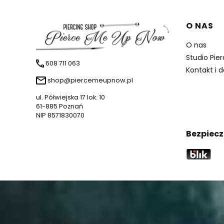
Linki 
O NAS
O nas
Studio Pie
608 711 063
Kontakt i 
shop@piercemeupnow.pl
ul. Półwiejska 17 lok. 10
61-885 Poznań
NIP 8571830070
Bezpiecz