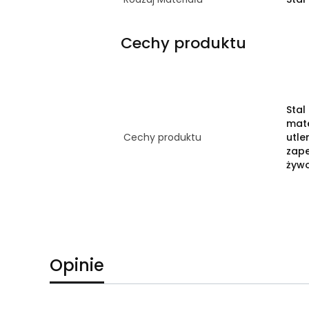
Cechy produktu
Stal
mate
Cechy produktu
utle
zap
żywo
Opinie