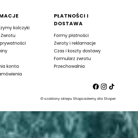
RMACJE
PŁATNOŚCI I
DOSTAWA
rzymy kolczyki
 Zwrotu
Formy płatności
 prywatności
Zwroty i reklamacje
iny
Czas i koszty dostawy
Formularz zwrotu
nia konta
Przechowalnia
amówienia
©
szablony sklepu
Shopcademy dla
Shoper