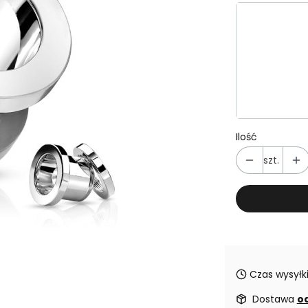
Wybierz wa
Poszczególn
*
Wybierz roz
Wybierz
Ilość
szt.
Czas wysyłki
Dostawa
od