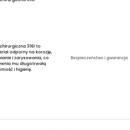
 chirurgiczna 316l to
riał odporny na korozję,
nianie i zarysowania, co
Bezpieczeństwo i gwarancja
ewnia mu długotrwałą
tność i higienę.