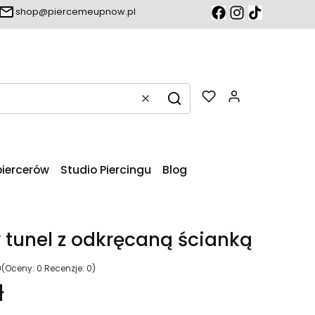
shop@piercemeupnow.pl
Produkty w k
Wyczyść
Szukaj
piercerów
Studio Piercingu
Blog
 tunel z odkręcaną ścianką
0
(Oceny: 0 Recenzje: 0)
ł