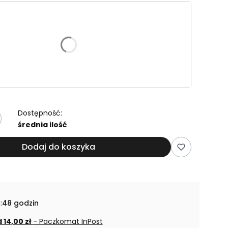
riant produktu:
e warianty mogą różnić się ceną
miar:
Dostępność:
średnia ilość
Dodaj do koszyka
:
48 godzin
 14,00 zł
- Paczkomat InPost