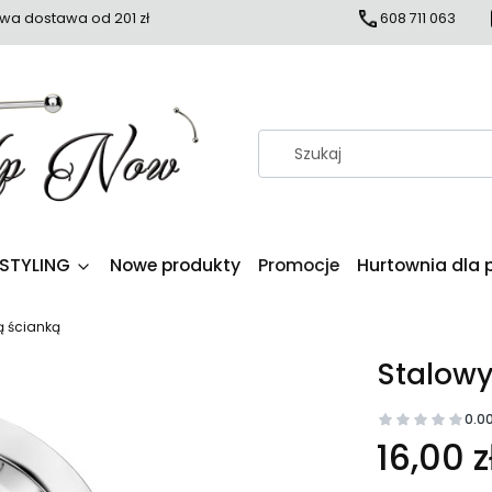
a dostawa od 201 zł
608 711 063
 STYLING
Nowe produkty
Promocje
Hurtownia dla 
ą ścianką
Stalowy
0.0
16,00 z