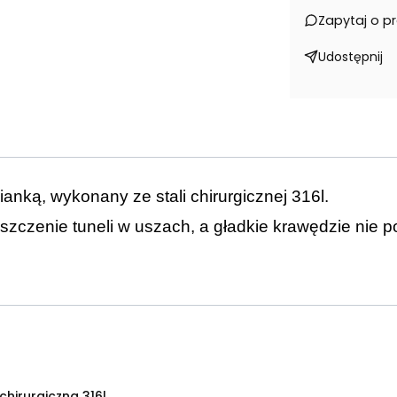
Zapytaj o p
Udostępnij
anką, wykonany ze stali chirurgicznej 316l.
szczenie tuneli w uszach, a gładkie krawędzie nie p
 chirurgiczna 316l