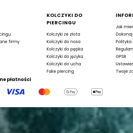
w stopce
KOLCZYKI DO
INFO
PIERCINGU
Jak mie
rcingu
Kolczyki ze złota
Dokonaj
dane firmy
Kolczyki do nosa
Polityka
Kolczyki do pępka
Regulam
Kolczyki do języka
GPSR
Kolczyki do ucha
Ustawie
Fake piercing
Twoje z
ne płatności