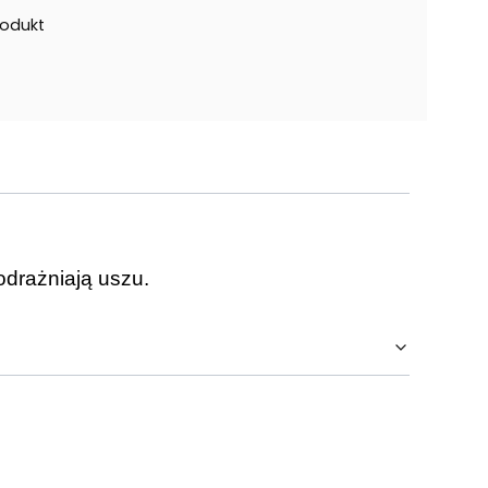
rodukt
odrażniają uszu.