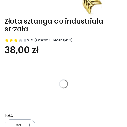
Złota sztanga do industriala
strzała
2.75
(Oceny: 4 Recenzje: 0)
38,00 zł
Wybierz wariant produktu:
Poszczególne warianty mogą różnić się ceną
*
Wybierz rozmiar:
Wybierz
Ilość
szt.