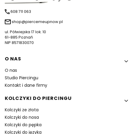
608 711 063
shop@piercemeupnow.pl
ul. Półwiejska 17 lok. 10
61-885 Poznań
NIP 8571830070
Linki w stopce
O NAS
O nas
Studio Piercingu
Kontakt i dane firmy
KOLCZYKI DO PIERCINGU
Kolczyki ze złota
Kolczyki do nosa
Kolczyki do pępka
Kolczyki do języka