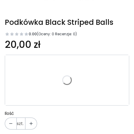
Podkówka Black Striped Balls
0.00
(Oceny: 0 Recenzje: 0)
20,00 zł
Wybierz wariant produktu:
Poszczególne warianty mogą różnić się ceną
*
Wybierz rozmiar:
Wybierz
Ilość
szt.