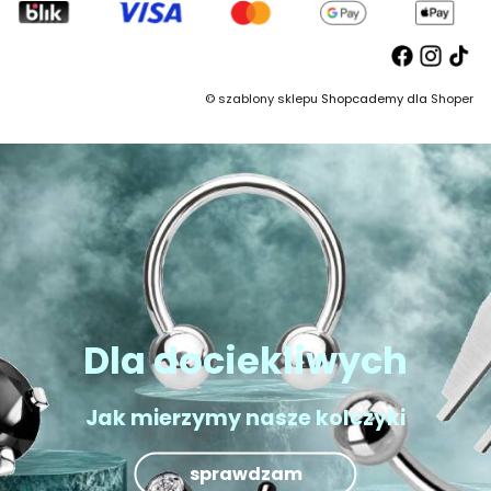
©
szablony sklepu
Shopcademy dla
Shoper
Dla dociekliwych
Jak mierzymy nasze kolczyki
sprawdzam