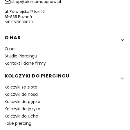
shop@piercemeupnow.pl
ul. Półwiejska 17 lok. 10
61-885 Poznań
NIP 8571830070
Linki w stopce
O NAS
O nas
Studio Piercingu
Kontakt i dane firmy
KOLCZYKI DO PIERCINGU
Kolczyki ze złota
Kolczyki do nosa
Kolczyki do pępka
Kolczyki do języka
Kolczyki do ucha
Fake piercing