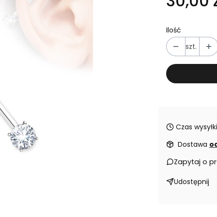
30,00 z
Ilość
szt.
Czas wysyłki
Dostawa
od
Zapytaj o p
Udostępnij