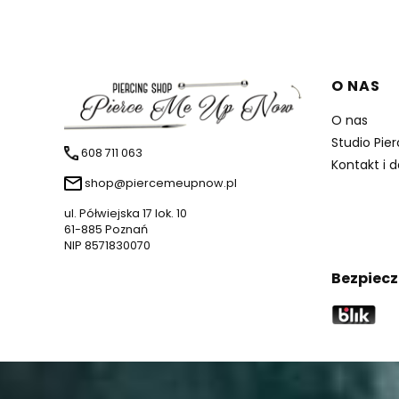
Linki 
O NAS
O nas
Studio Pie
608 711 063
Kontakt i 
shop@piercemeupnow.pl
ul. Półwiejska 17 lok. 10
61-885 Poznań
NIP 8571830070
Bezpiecz