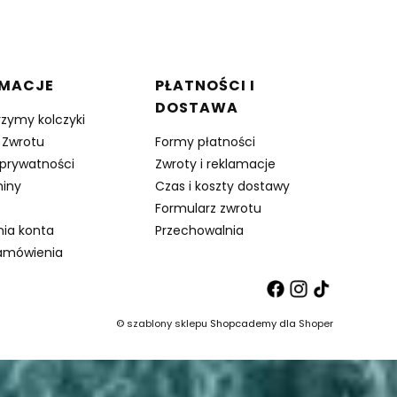
RMACJE
PŁATNOŚCI I
DOSTAWA
rzymy kolczyki
 Zwrotu
Formy płatności
 prywatności
Zwroty i reklamacje
iny
Czas i koszty dostawy
Formularz zwrotu
nia konta
Przechowalnia
amówienia
©
szablony sklepu
Shopcademy dla
Shoper