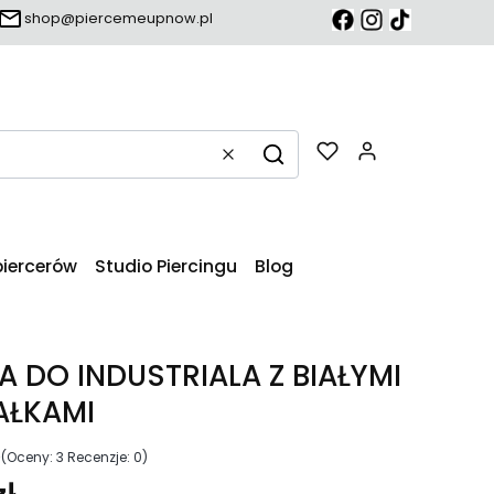
shop@piercemeupnow.pl
Produkty w k
Wyczyść
Szukaj
piercerów
Studio Piercingu
Blog
 DO INDUSTRIALA Z BIAŁYMI
AŁKAMI
0
(Oceny: 3 Recenzje: 0)