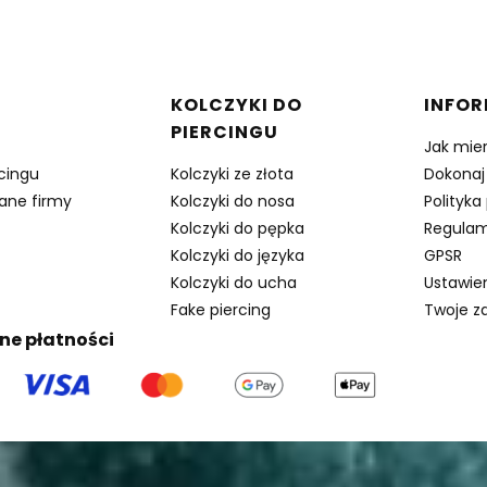
w stopce
KOLCZYKI DO
INFO
PIERCINGU
Jak mie
rcingu
Kolczyki ze złota
Dokonaj
dane firmy
Kolczyki do nosa
Polityka
Kolczyki do pępka
Regulam
Kolczyki do języka
GPSR
Kolczyki do ucha
Ustawie
Fake piercing
Twoje z
ne płatności